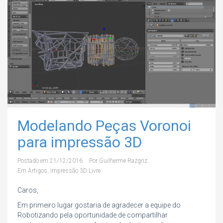
Modelando Peças Voronoi
para impressão 3D
Postado em
21/12/2016
Por
Guilherme Razgriz
Em
Artigos
,
Impressão 3D Livre
Caros,
Em primeiro lugar gostaria de agradecer a equipe do
Robotizando pela oportunidade de compartilhar