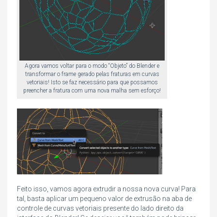
Agora vamos voltar para o modo “Objeto” do Blender e
transformar o frame gerado pelas fraturas em curvas
vetoriais! Isto se faz necessário para que possamos
preencher a fratura com uma nova malha sem esforço!
Feito isso, vamos agora extrudir a nossa nova curva! Para
tal, basta aplicar um pequeno valor de extrusão na aba de
controle de curvas vetoriais presente do lado direito da