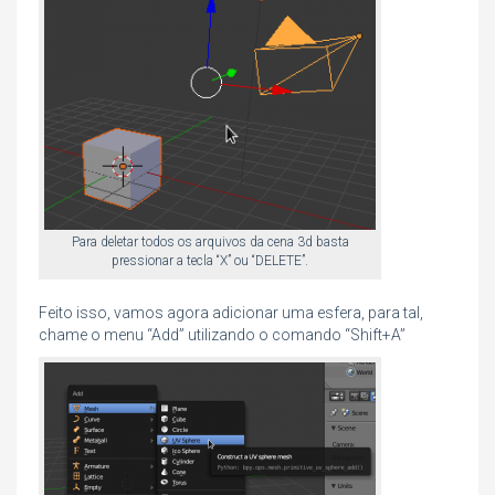
Para deletar todos os arquivos da cena 3d basta
pressionar a tecla “X” ou “DELETE”.
Feito isso, vamos agora adicionar uma esfera, para tal,
chame o menu “Add” utilizando o comando “Shift+A”