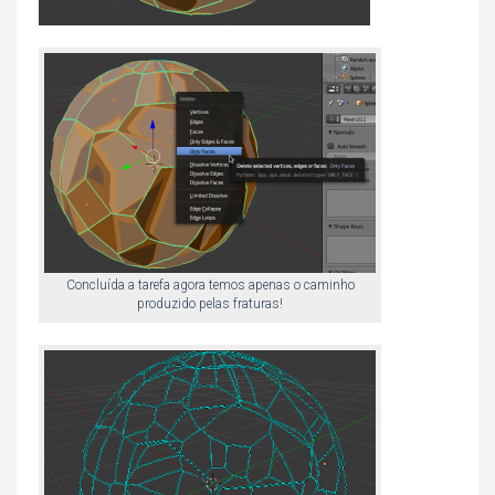
Concluída a tarefa agora temos apenas o caminho
produzido pelas fraturas!