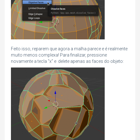
Feito isso, reparem que agora a malha parece e é realmente
muito menos complexa! Para finalizar, pressione
novamente a tecla “x” e delete apenas as faces do objeto: