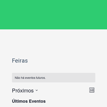
Feiras
Não há eventos futuros.
Nave
Nave
Próximos
Lista
do
de
Selecione
Últimos Eventos
visual
a
visua
data.