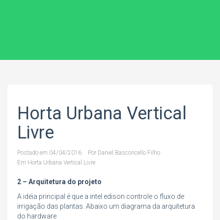
Horta Urbana Vertical
Livre
Postado em
04/04/2016
Por
Daniel Basconcello Filho
Em
Horta Urbana Vertical Livre
2 – Arquitetura do projeto
A idéia principal é que a intel edison controle o fluxo de
irrigação das plantas. Abaixo um diagrama da arquitetura
do hardware